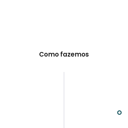
Como fazemos
Diagnóstico
Analisamos os pontos de contato e o
público que sua organização alcança. Após
essa análise, buscamos entender as
necessidades do seu cliente como
desempenho dos canais de
aquisição,