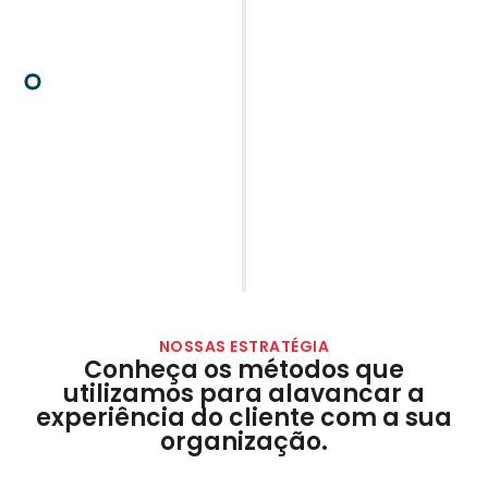
Estratégias
Após identificar os erros, implementamos
as estratégias desenvolvidas pelos nossos
especialistas para corrigir essas lacunas
que estão afetando a experiência do seu
cliente. Buscamos melhorar o NPS da sua
empresa, resultando em aumento de
retenção e fidelização com a sua empresa.
NOSSAS ESTRATÉGIA
Conheça os métodos que
utilizamos para alavancar a
experiência do cliente com a sua
organização.